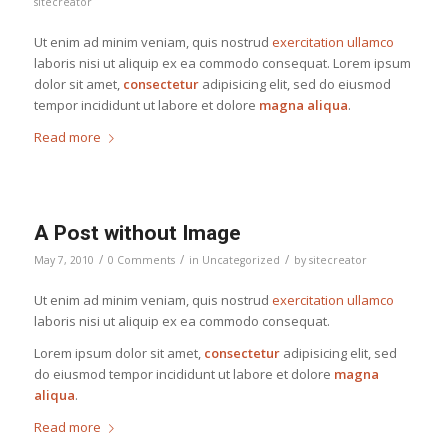
sitecreator
Ut enim ad minim veniam, quis nostrud
exercitation ullamco
laboris nisi ut aliquip ex ea commodo consequat. Lorem ipsum
dolor sit amet,
consectetur
adipisicing elit, sed do eiusmod
tempor incididunt ut labore et dolore
magna aliqua
.
Read more
A Post without Image
/
/
/
May 7, 2010
0 Comments
in
Uncategorized
by
sitecreator
Ut enim ad minim veniam, quis nostrud
exercitation ullamco
laboris nisi ut aliquip ex ea commodo consequat.
Lorem ipsum dolor sit amet,
consectetur
adipisicing elit, sed
do eiusmod tempor incididunt ut labore et dolore
magna
aliqua
.
Read more