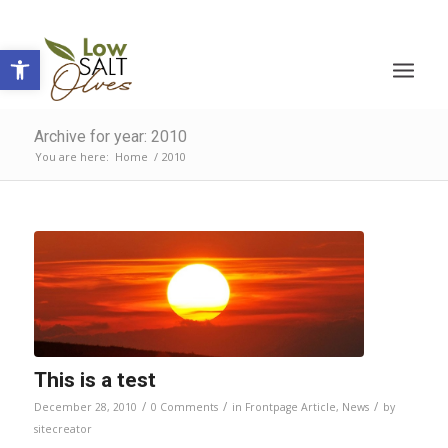
Open toolbar
Archive for year: 2010
You are here:
Home
/
2010
This is a test
/
/
/
December 28, 2010
0 Comments
in
Frontpage Article
,
News
by
sitecreator