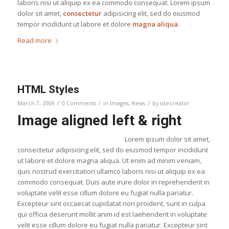
laboris nisi ut aliquip ex ea commodo consequat. Lorem ipsum
dolor sit amet,
consectetur
adipisicing elit, sed do eiusmod
tempor incididunt ut labore et dolore
magna aliqua
.
Read more
HTML Styles
/
/
/
March 7, 2009
0 Comments
in
Images
,
News
by
sitecreator
Image aligned left & right
Lorem ipsum dolor sit amet,
consectetur adipisicing elit, sed do eiusmod tempor incididunt
ut labore et dolore magna aliqua. Ut enim ad minim veniam,
quis nostrud exercitation ullamco laboris nisi ut aliquip ex ea
commodo consequat. Duis aute irure dolor in reprehenderit in
voluptate velit esse cillum dolore eu fugiat nulla pariatur.
Excepteur sint occaecat cupidatat non proident, sunt in culpa
qui officia deserunt mollit anim id est laehenderit in voluptate
velit esse cillum dolore eu fugiat nulla pariatur. Excepteur sint