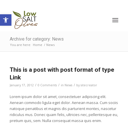
Open toolbar
Archive for category: News
You are here:
Home
/
News
This is a post with post format of type
Link
/
/
/
January 17, 2012
0 Comments
in
News
by
sitecreator
Lorem ipsum dolor sit amet, consectetuer adipiscing elit.
Aenean commodo ligula eget dolor. Aenean massa. Cum sociis
natoque penatibus et magnis dis parturient montes, nascetur
ridiculus mus. Donec quam felis, ultricies nec, pellentesque eu,
pretium quis, sem. Nulla consequat massa quis enim.