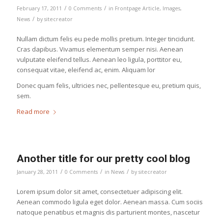
/
/
February 17, 2011
0 Comments
in
Frontpage Article
,
Images
,
/
News
by
sitecreator
Nullam dictum felis eu pede mollis pretium. Integer tincidunt.
Cras dapibus. Vivamus elementum semper nisi. Aenean
vulputate eleifend tellus. Aenean leo ligula, porttitor eu,
consequat vitae, eleifend ac, enim. Aliquam lor
Donec quam felis, ultricies nec, pellentesque eu, pretium quis,
sem.
Read more
Another title for our pretty cool blog
/
/
/
January 28, 2011
0 Comments
in
News
by
sitecreator
Lorem ipsum dolor sit amet, consectetuer adipiscing elit.
Aenean commodo ligula eget dolor. Aenean massa. Cum sociis
natoque penatibus et magnis dis parturient montes, nascetur